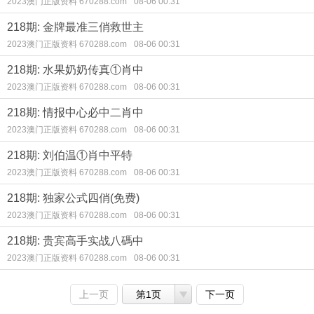
2023澳门正版资料 670288.com
08-06 00:31
218期: 金牌最准三俏救世主
2023澳门正版资料 670288.com
08-06 00:31
218期: 水果奶奶传真①肖中
2023澳门正版资料 670288.com
08-06 00:31
218期: 情报中心必中二肖中
2023澳门正版资料 670288.com
08-06 00:31
218期: 刘伯温①肖中平特
2023澳门正版资料 670288.com
08-06 00:31
218期: 独家公式四俏(免费)
2023澳门正版资料 670288.com
08-06 00:31
218期: 贵宾高手实战八碼中
2023澳门正版资料 670288.com
08-06 00:31
上一页
第1页
下一页