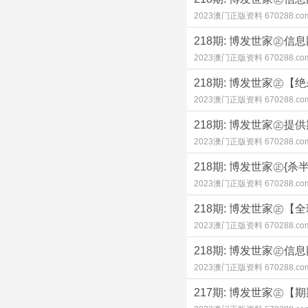
2023澳门正版资料 670288.co
218期: 博发世家㊣
2023澳门正版资料 670288.co
218期: 博发世家㊣【
2023澳门正版资料 670288.co
218期: 博发世家㊣提
2023澳门正版资料 670288.co
218期: 博发世家㊣{杀
2023澳门正版资料 670288.co
218期: 博发世家㊣【
2023澳门正版资料 670288.co
218期: 博发世家㊣
2023澳门正版资料 670288.co
217期: 博发世家㊣【