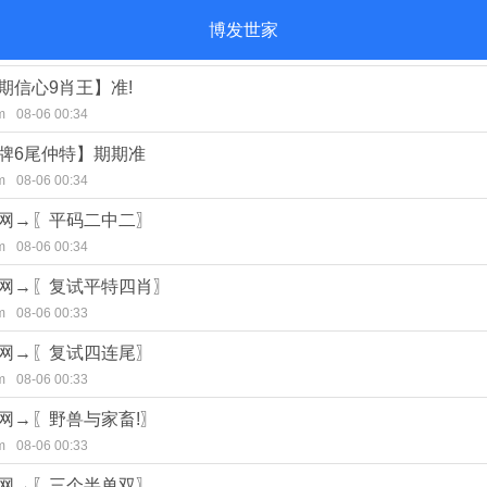
博发世家
期期信心9肖王】准!
m
08-06 00:34
金牌6尾仲特】期期准
m
08-06 00:34
信息网→〖平码二中二〗
m
08-06 00:34
信息网→〖复试平特四肖〗
m
08-06 00:33
信息网→〖复试四连尾〗
m
08-06 00:33
息网→〖野兽与家畜!〗
m
08-06 00:33
信息网→〖三个半单双〗