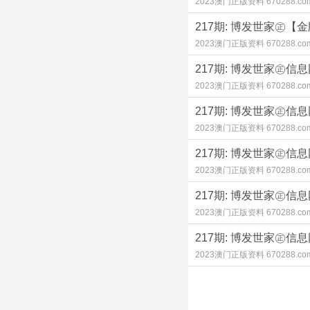
2023澳门正版资料 670288.co
217期: 博发世家㊣【
2023澳门正版资料 670288.co
217期: 博发世家㊣
2023澳门正版资料 670288.co
217期: 博发世家㊣
2023澳门正版资料 670288.co
217期: 博发世家㊣
2023澳门正版资料 670288.co
217期: 博发世家㊣信
2023澳门正版资料 670288.co
217期: 博发世家㊣
2023澳门正版资料 670288.co