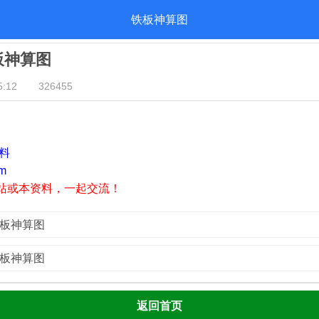
铁板神算图
铁板神算图
:12
326455
资料
m
站或本资料，一起交流！
铁板神算图
铁板神算图
返回首页