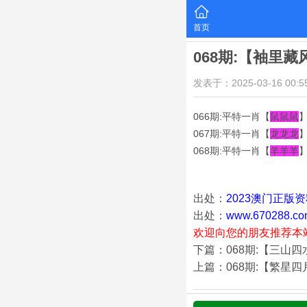
首页
068期:【袖里
发表于：2025-03-16 00:55
066期:平特一肖【
鼠鼠鼠
】
067期:平特一肖【
龙龙龙
】
068期:平特一肖【
羊羊羊
】
出处：
2023澳门正版
出处：
www.670288.co
欢迎向您的朋友推荐本
下篇：068期:【三山
上篇：068期:【繁星