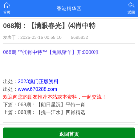
香港精华区
首页
返回
068期：【满眼春光】⑷肖中特
发表于：2025-03-16 00:55:10
5695832
068期:™⑷肖中特™【
兔鼠猪羊
】开:0000准
出处：
2023澳门正版资料
出处：
www.670288.com
欢迎向您的朋友推荐本站或本资料，一起交流！
下篇：068期：【朗日星沉】平特一肖
上篇：068期：【挽一江水】四肖精选
返回首页