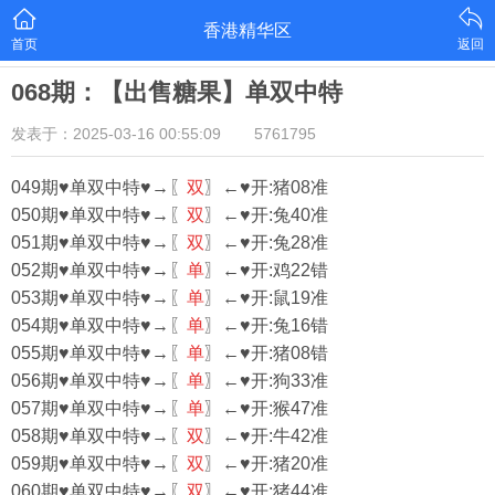
香港精华区
首页
返回
068期：【出售糖果】单双中特
发表于：2025-03-16 00:55:09
5761795
049期♥单双中特♥→〖
双
〗←♥开:猪08准
050期♥单双中特♥→〖
双
〗←♥开:兔40准
051期♥单双中特♥→〖
双
〗←♥开:兔28准
052期♥单双中特♥→〖
单
〗←♥开:鸡22错
053期♥单双中特♥→〖
单
〗←♥开:鼠19准
054期♥单双中特♥→〖
单
〗←♥开:兔16错
055期♥单双中特♥→〖
单
〗←♥开:猪08错
056期♥单双中特♥→〖
单
〗←♥开:狗33准
057期♥单双中特♥→〖
单
〗←♥开:猴47准
058期♥单双中特♥→〖
双
〗←♥开:牛42准
059期♥单双中特♥→〖
双
〗←♥开:猪20准
060期♥单双中特♥→〖
双
〗←♥开:猪44准