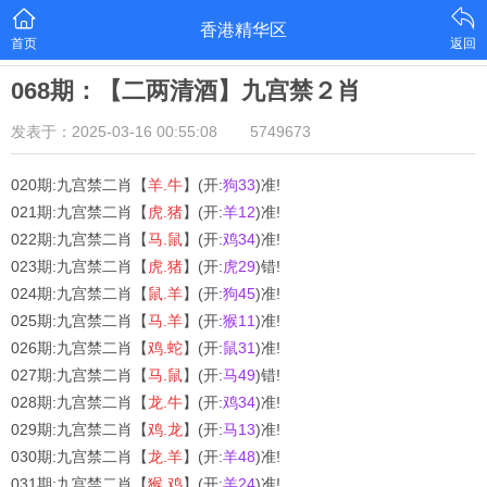
香港精华区
首页
返回
068期：【二两清酒】九宫禁２肖
发表于：2025-03-16 00:55:08
5749673
020期:九宫禁二肖【
羊.牛
】(开:
狗33
)准!
021期:九宫禁二肖【
虎.猪
】(开:
羊12
)准!
022期:九宫禁二肖【
马.鼠
】(开:
鸡34
)准!
023期:九宫禁二肖【
虎.猪
】(开:
虎29
)错!
024期:九宫禁二肖【
鼠.羊
】(开:
狗45
)准!
025期:九宫禁二肖【
马.羊
】(开:
猴11
)准!
026期:九宫禁二肖【
鸡.蛇
】(开:
鼠31
)准!
027期:九宫禁二肖【
马.鼠
】(开:
马49
)错!
028期:九宫禁二肖【
龙.牛
】(开:
鸡34
)准!
029期:九宫禁二肖【
鸡.龙
】(开:
马13
)准!
030期:九宫禁二肖【
龙.羊
】(开:
羊48
)准!
031期:九宫禁二肖【
猴.鸡
】(开:
羊24
)准!