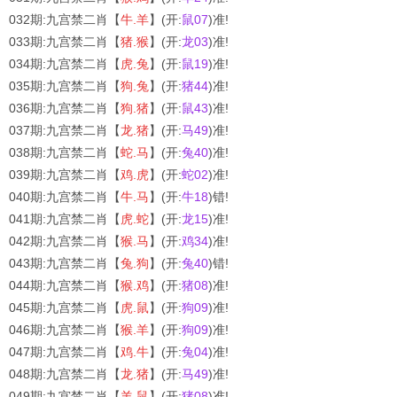
032期:九宫禁二肖【
牛.羊
】(开:
鼠07
)准!
033期:九宫禁二肖【
猪.猴
】(开:
龙03
)准!
034期:九宫禁二肖【
虎.兔
】(开:
鼠19
)准!
035期:九宫禁二肖【
狗.兔
】(开:
猪44
)准!
036期:九宫禁二肖【
狗.猪
】(开:
鼠43
)准!
037期:九宫禁二肖【
龙.猪
】(开:
马49
)准!
038期:九宫禁二肖【
蛇.马
】(开:
兔40
)准!
039期:九宫禁二肖【
鸡.虎
】(开:
蛇02
)准!
040期:九宫禁二肖【
牛.马
】(开:
牛18
)错!
041期:九宫禁二肖【
虎.蛇
】(开:
龙15
)准!
042期:九宫禁二肖【
猴.马
】(开:
鸡34
)准!
043期:九宫禁二肖【
兔.狗
】(开:
兔40
)错!
044期:九宫禁二肖【
猴.鸡
】(开:
猪08
)准!
045期:九宫禁二肖【
虎.鼠
】(开:
狗09
)准!
046期:九宫禁二肖【
猴.羊
】(开:
狗09
)准!
047期:九宫禁二肖【
鸡.牛
】(开:
兔04
)准!
048期:九宫禁二肖【
龙.猪
】(开:
马49
)准!
049期:九宫禁二肖【
羊.鼠
】(开:
猪08
)准!