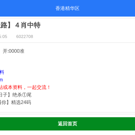
香港精华区
长路】４肖中特
:05
6022708
』开:0000准
资料
m
站或本资料，一起交流！
静日子】绝杀①尾
遇你】精选24码
返回首页