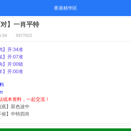
香港精华区
面对】一肖平特
:04
5977022
鸡】开:34准
鼠】开:07准
狗】开:00错
羊】开:00准
资料
m
站或本资料，一起交流！
到底】双色波中
不侯】中特四肖