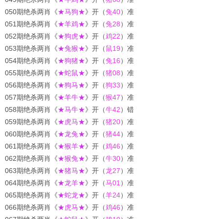
050期绝杀两肖《
★马狗★
》开（
兔40
）准
051期绝杀两肖《
★羊鸡★
》开（
兔28
）准
052期绝杀两肖《
★狗虎★
》开（
鸡22
）准
053期绝杀两肖《
★兔猴★
》开（
鼠19
）准
054期绝杀两肖《
★狗猪★
》开（
兔16
）准
055期绝杀两肖《
★蛇鼠★
》开（
猪08
）准
056期绝杀两肖《
★狗马★
》开（
狗33
）准
057期绝杀两肖《
★羊牛★
》开（
猴47
）准
058期绝杀两肖《
★马牛★
》开（
牛42
）错
059期绝杀两肖《
★虎马★
》开（
猪20
）准
060期绝杀两肖《
★龙兔★
》开（
猪44
）准
061期绝杀两肖《
★猴羊★
》开（
鸡46
）准
062期绝杀两肖《
★猴兔★
》开（
牛30
）准
063期绝杀两肖《
★猪马★
》开（
龙27
）准
064期绝杀两肖《
★龙羊★
》开（
马01
）准
065期绝杀两肖《
★蛇龙★
》开（
羊24
）准
066期绝杀两肖《
★虎马★
》开（
鸡46
）准