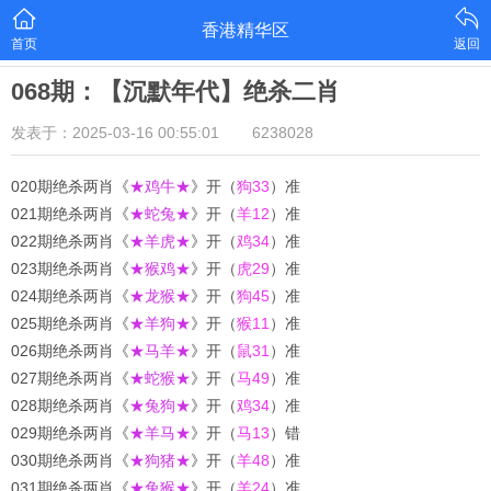
香港精华区
首页
返回
068期：【沉默年代】绝杀二肖
发表于：2025-03-16 00:55:01
6238028
020期绝杀两肖《
★鸡牛★
》开（
狗33
）准
021期绝杀两肖《
★蛇兔★
》开（
羊12
）准
022期绝杀两肖《
★羊虎★
》开（
鸡34
）准
023期绝杀两肖《
★猴鸡★
》开（
虎29
）准
024期绝杀两肖《
★龙猴★
》开（
狗45
）准
025期绝杀两肖《
★羊狗★
》开（
猴11
）准
026期绝杀两肖《
★马羊★
》开（
鼠31
）准
027期绝杀两肖《
★蛇猴★
》开（
马49
）准
028期绝杀两肖《
★兔狗★
》开（
鸡34
）准
029期绝杀两肖《
★羊马★
》开（
马13
）错
030期绝杀两肖《
★狗猪★
》开（
羊48
）准
031期绝杀两肖《
★兔猴★
》开（
羊24
）准