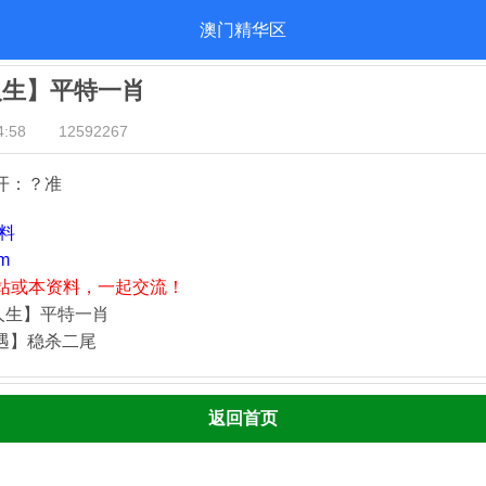
澳门精华区
人生】平特一肖
:58
12592267
开：？准
资料
m
站或本资料，一起交流！
人生】平特一肖
奇遇】稳杀二尾
返回首页