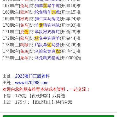
167期:主[
兔马
]
防:
狗羊
鼠
猪牛虎
(开:鼠19)准
168期:主[
鼠鸡
]
防:
蛇兔猪羊
龙
虎
(开:龙15)准
169期:主[
猴鸡
]
防:
狗牛鼠马兔龙
(开:羊24)错
170期:主[
兔马
]
防:
羊
龙
猪狗鸡鼠
(开:龙03)准
171期:主[
虎
兔
]
防:
羊鼠猴鸡狗蛇
(开:兔28)准
172期:主[
鼠马
]
防:
猪
兔牛狗猴羊
(开:猪44)准
173期:主[
狗猴
]
防:
鸡鼠羊
蛇
马猪
(开:蛇26)准
174期:主[
兔鸡
]
防:
马蛇鼠龙猴
虎
(开:虎41)准
175期:主[
龙羊
]
防:
马兔狗鸡猪虎
(开:0000)准
出处：
2023澳门正版资料
出处：
www.670288.com
欢迎向您的朋友推荐本站或本资料，一起交流！
下篇：175期:【夜晚归客】八肖选
上篇：175期：【四虎归山】特码单双