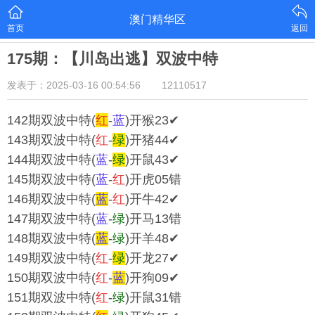
澳门精华区
首页
返回
175期：【川岛出逃】双波中特
发表于：2025-03-16 00:54:56
12110517
142期双波中特(
红
-
蓝
)开猴23✔
143期双波中特(
红
-
绿
)开猪44✔
144期双波中特(
蓝
-
绿
)开鼠43✔
145期双波中特(
蓝
-
红
)开虎05错
146期双波中特(
蓝
-
红
)开牛42✔
147期双波中特(
蓝
-
绿
)开马13错
148期双波中特(
蓝
-
绿
)开羊48✔
149期双波中特(
红
-
绿
)开龙27✔
150期双波中特(
红
-
蓝
)开狗09✔
151期双波中特(
红
-
绿
)开鼠31错